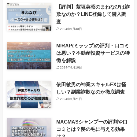
【評判】紫垣英昭のまねなびは詐
欺なのか？LINE登録して潜入調
査
2024年9月30日
MIRAP(ミラップ)の評判・口コミ
は悪い？不動産投資サービスの特
徴を解説
2024年9月16日
依田敏男の神業スキャルFXは怪
しい？副業詐欺なのか徹底調査
2024年5月21日
MAGMASシャンプーの評判や口
コミとは？髪の毛に与える効果
は？