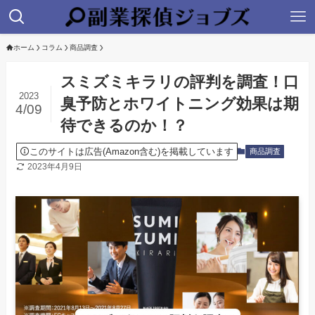
ホーム
コラム
商品調査
スミズミキラリの評判を調査！口
2023
臭予防とホワイトニング効果は期
4/09
待できるのか！？
このサイトは広告(Amazon含む)を掲載しています
商品調査
2023年4月9日