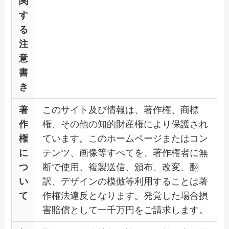
関
す
る
注
意
書
き
著
このサイト及び情報は、著作権、商標
作
権、その他の知的財産権により保護され
権
ています。このホームページまたはコン
に
テンツ、画像等すべてを、著作権者に無
つ
断で使用、複製送信、頒布、改変、翻
い
訳、デザインの模倣等利用することは著
て
作権法違反となります。発覚した場合損
害賠償として一千万円をご請求します。