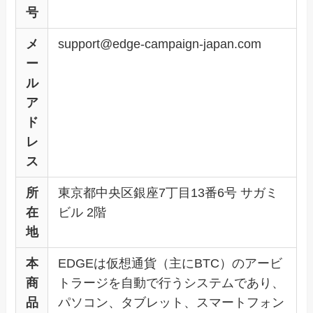
号
メ
support@edge-campaign-japan.com
ー
ル
ア
ド
レ
ス
所
東京都中央区銀座7丁目13番6号 サガミ
在
ビル 2階
地
本
EDGEは仮想通貨（主にBTC）のアービ
商
トラージを自動で行うシステムであり、
品
パソコン、タブレット、スマートフォン