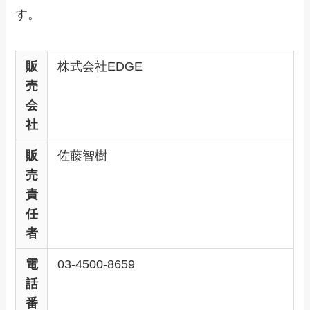
す。
販
株式会社EDGE
売
会
社
販
佐藤智樹
売
責
任
者
電
03‐4500‐8659
話
番