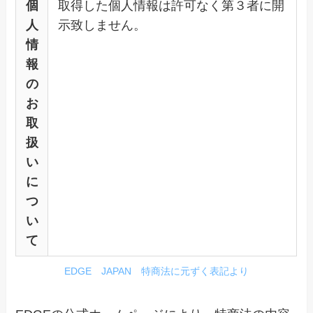
個
取得した個人情報は許可なく第３者に開
人
示致しません。
情
報
の
お
取
扱
い
に
つ
い
て
EDGE JAPAN 特商法に元ずく表記より