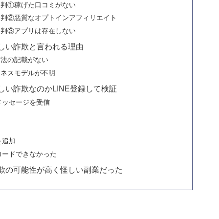
評判①稼げた口コミがない
評判②悪質なオプトインアフィリエイト
評判③アプリは存在しない
しい詐欺と言われる理由
商法の記載がない
ジネスモデルが不明
い詐欺なのかLINE登録して検証
メッセージを受信
を追加
ロードできなかった
欺の可能性が高く怪しい副業だった