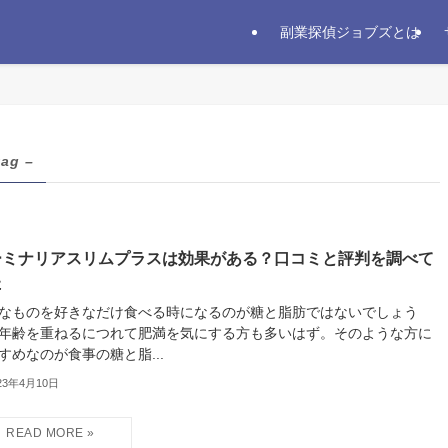
副業探偵ジョブズとは
tag –
ーミナリアスリムプラスは効果がある？口コミと評判を調べて
た
なものを好きなだけ食べる時になるのが糖と脂肪ではないでしょう
年齢を重ねるにつれて肥満を気にする方も多いはず。そのような方に
すめなのが食事の糖と脂...
23年4月10日