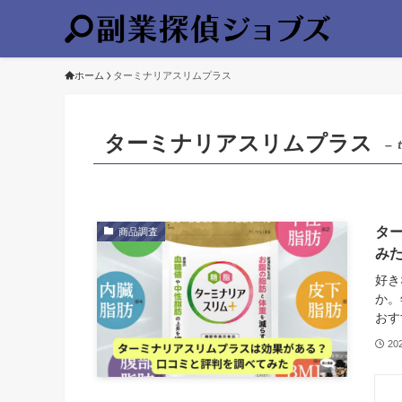
ホーム
ターミナリアスリムプラス
ターミナリアスリムプラス
– 
タ
商品調査
み
好き
か。
おす
20