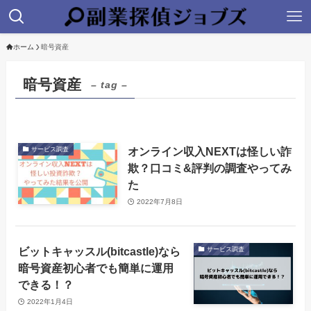
ホーム
暗号資産
暗号資産
– tag –
オンライン収入NEXTは怪しい詐
サービス調査
欺？口コミ&評判の調査やってみ
た
2022年7月8日
ビットキャッスル(bitcastle)なら
サービス調査
暗号資産初心者でも簡単に運用
できる！？
2022年1月4日