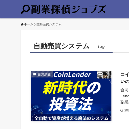
ホーム
自動売買システム
自動売買システム
– tag –
コイ
副業調査
い
合同
Le
副業
20