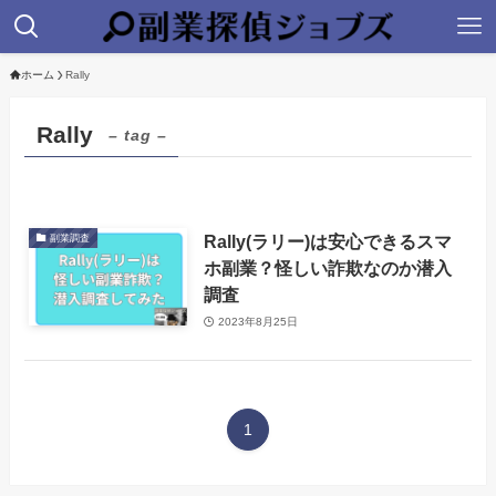
ホーム
Rally
Rally
– tag –
Rally(ラリー)は安心できるスマ
副業調査
ホ副業？怪しい詐欺なのか潜入
調査
2023年8月25日
1