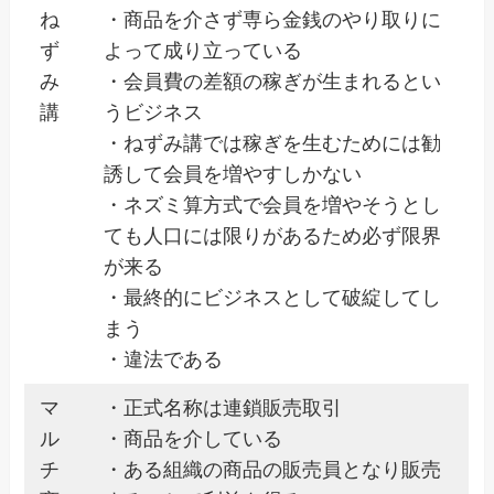
ね
・商品を介さず専ら金銭のやり取りに
ず
よって成り立っている
み
・会員費の差額の稼ぎが生まれるとい
講
うビジネス
・ねずみ講では稼ぎを生むためには勧
誘して会員を増やすしかない
・ネズミ算方式で会員を増やそうとし
ても人口には限りがあるため必ず限界
が来る
・最終的にビジネスとして破綻してし
まう
・違法である
マ
・正式名称は連鎖販売取引
ル
・商品を介している
チ
・ある組織の商品の販売員となり販売